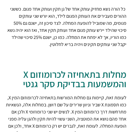
כל הורה נשא מחזיק עותק אחד של גן תקין ועותק אחד פגום. כששני
ההורים מעבירים את העותק הפגום לילד, הוא יורש שני עותקים
פגומים, מה שמוביל להופעת המחלה. לצד סיכון זה, ישנם גם 50%
סיכוי שהילד יירש עותק פגום אחד ועותק תקין אחד, ואז הוא יהיה נשא
כמו הוריו, אך לא יפתח את המחלה. כמו כן, ישנם 25% סיכוי שהילד
יקבל שני עותקים תקינים ויהיה בריא לחלוטין.
מחלות בתאחיזה לכרומוזום X
והמשמעות בבדיקת סקר גנטי
לעומת זאת, קיימות גם מחלות המורשות בתאחיזה לכרומוזום המין X,
כמו תסמונת X שביר וניוון שרירים על שם דושן. במחלות אלה, הנשאיות
מתרחשות דרך כרומוזום המין X. לנשים יש שני כרומוזומי X ולכן אם
אחד מהם נושא את המוטציה, השני עשוי להיות תקין ולהגן עליה מפני
הופעת המחלה. לעומת זאת, לגברים יש רק כרומוזום X אחד, ולכן אם