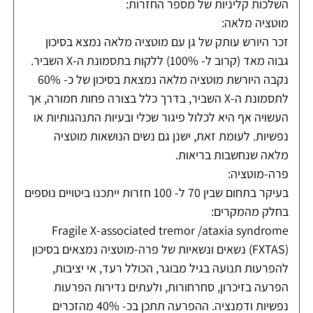
השלכות קליניות של מספר החזרות:
מוטציה מלאה:
זכר היורש עותק של גן עם מוטציה מלאה נמצא בסיכון
גבוה מאד (קרוב ל- 100%) ללקות בתסמונת ה-X השביר.
נקבה היורשת מוטציה מלאה נמצאת בסיכון של כ- 60%
לתסמונת ה-X השביר, בדרך כלל בצורה פחות חמורה, אך
העשויה אף היא לכלול פיגור שכלי ובעיות התנהגותיות או
נפשיות. לעומת זאת, ישנן גם נשים הנושאות מוטציה
מלאה שנחשבות בריאות.
פרה-מוטציה:
בעיקר בתחום שבין 70 ל- 100 חזרות ייתכנו ביטויים נוספים
בחלק מהמקרים:
Fragile X-associated tremor /ataxia syndrome
(FXTAS) נשאים ונשאיות של פרה-מוטציה נמצאים בסיכון
להפרעות תנועה בגיל מבוגר, הכולל רעד, אי יציבות,
הפרעה בזיכרון, סחרחורות, ולעתים נדירות הפרעות
נפשיות ודמנציה. ההפרעה תתכן בכ- 40% מהזכרים