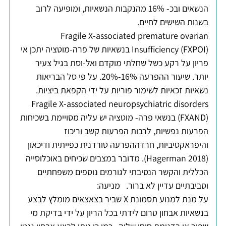
הנשאים ובכ- 16% מהנקבות הנשאיות, ומופיעה לרוב
בשנות השישים לחיים.
Fragile X-associated premature ovarian
Insufficiency (FXPOI) בנשאיות של פרה-מוטציה יתכן אי
פריון על רקע כשל שחלתי מוקדם ואל-וסת בגיל צעיר
יותר. שיעור ההפרעה 16%-20%. על פי סל הבריאות
נשאיות זכאיות לשימור פוריות על ידי הקפאת ביציות.
Fragile X-associated neuropsychiatric disorders
(FXAND) בנשאי פרה- מוטציה יש עליה מסויימת בשכיחות
הפרעות נפשיות, לרבות הפרעות קשב וריכוז
והיפראקטיביות, חרדההפרעה טורדנית כפייתית ודיכאון
(Hagerman 2018). מדובר במצבים שכיחים באוכלוסייה
הכללית והקשר הנסיבתי לגורמים נוספים משפחתיים
וסביבתיים עדיין לא ברור.
מניעה:
על מנת למנוע תסמונת X שביר בצאצאים מומלץ לבצע
בנשאיות אבחון טרום לידתי בכל הריון על ידי בדיקת מי