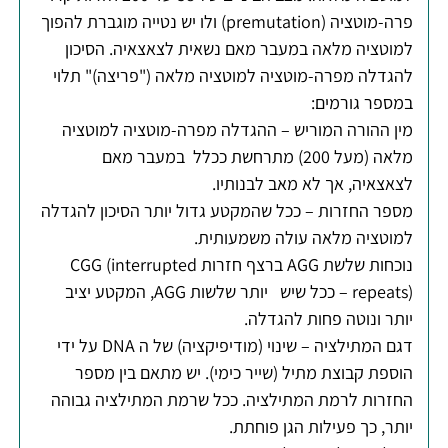
פרה-מוטציה (premutation) ולו יש נטייה מוגברת להפוך
למוטציה מלאה במעבר מאם נשאית לצאצאיה. הסיכון
להגדלה מפרה-מוטציה למוטציה מלאה ("פריצה)" תלוי
במספר גורמים:
מין ההורה המוריש – ההגדלה מפרה-מוטציה למוטציה
מלאה (מעל 200) מתרחשת ככלל במעבר מאם
לצאצאיה, אך לא מאב לבנותיו.
מספר החזרות – ככל שהמקטע גדול יותר הסיכון להגדלה
למוטציה מלאה עולה משמעותית.
נוכחות שלשת AGG ברצף חזרות CGG (interrupted
repeats) – ככל שיש יותר שלשות AGG, המקטע יציב
יותר ונוטה פחות להגדלה.
דגם המתילציה – שינוי (מודיפיקציה) של ה DNA על ידי
הוספת קבוצת מתיל (שייר כימי). יש מתאם בין מספר
החזרות לרמת המתילציה. ככל שרמת המתילציה גבוהה
יותר, כך פעילות הגן פוחתת.