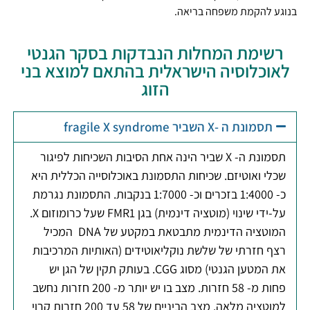
בנוגע להקמת משפחה בריאה.
רשימת המחלות הנבדקות בסקר הגנטי
לאוכלוסיה הישראלית בהתאם למוצא בני
הזוג
תסמונת ה -X השביר fragile X syndrome
תסמונת ה- X שביר הינה אחת הסיבות השכיחות לפיגור
שכלי ואוטיזם. שכיחות התסמונת באוכלוסייה הכללית היא
כ- 1:4000 בזכרים וכ- 1:7000 בנקבות. התסמונת נגרמת
על-ידי שינוי (מוטציה דינמית) בגן FMR1 שעל כרומוזום X.
המוטציה הדינמית מתבטאת במקטע של DNA המכיל
רצף חזרתי של שלשת נוקליאוטידים (האותיות המרכיבות
את המטען הגנטי) מסוג CGG. בעותק תקין של הגן יש
פחות מ- 58 חזרות. מצב בו יש יותר מ- 200 חזרות נחשב
למוטציה מלאה. מצב הביניים של 58 עד 200 חזרות קרוי