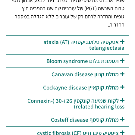
שפיר או בדגימת סיסי שליה . כמו כן ניתן לבצע אבחון גנטי
טרום השרשה (PGT) של עוברים שהושגו בהפריה חוץ
גופית והחזרה לרחם רק של עוברים ללא הגדלה במספר
החזרות.
אטקסיה טלאנגיקטזיה (AT) ataxia
telangiectasia
תסמונת בלום Bloom syndrome
מחלת קנוון Canavan disease
מחלת קוקאיין Cockayne disease
לקות שמיעה קונקסין 26 ו-30 (Connexin-
related hearing loss)
מחלת קוסטף Costeff disease
ציסטיק פיברוזיס (CF) cystic fibrosis