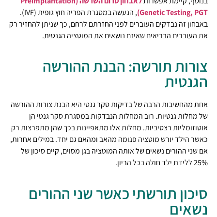
בנוסף, קיימת אפשרות
לאבחון טרום השרשה (Preimplantation
Genetic Testing, PGT)
, הנעשה במסגרת הפריה חוץ גופית (IVF).
באבחון זה נבדקים העוברים לפני החזרתם לרחם, כך שניתן להחזיר רק
את העוברים הבריאים שאינם נושאים את המוטציה הגנטית.
צורות תורשה: הבנת ההורשה
הגנטית
אחת מהחשיבות הרבה של בדיקות סקר גנטי היא הבנת צורות ההורשה
של מחלות גנטיות. רוב המחלות הנבדקות במסגרת סקר גנטי הן
אוטוזומליות רצסיביות. מחלות אלו מתאפיינות בכך שהן מתפרצות רק
כאשר הילד יורש מוטציה פגומה מהאב ומהאם גם יחד. במילים אחרות,
אם שני ההורים נשאים של אותה המוטציה בגן מסוים, קיים סיכון של
25% ללידת ילד חולה בכל הריון.
סיכון תורשתי כאשר שני ההורים
נשאים