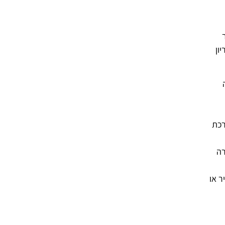
גבר
ון
ה
ערכת
רה
ר או