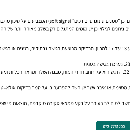
בסקירת המערכות ניתן לזהות מומים אנטומיים משמעותיים וכן "סמנים סונוגרפיים רכים" (soft signs) המצביעים על סיכון מו
ים ניתנים לגילוי וכן יש מומים המתגלים רק בשלב מאוחר יותר של ההרי
נערכת בדרך כלל בשבוע 13 עד 17 להריון. הבדיקה מבוצעת בגישה נרתיקית, בטנית או בגיש
בשבוע 30 עד 32. הדגש הוא על רוחב חדרי המוח, מבנה השלד ומראה הכליות ומ
 מסוימת או איבר אשר יש חשד להפרעה בו על סמך בדיקות אולא=ט
חשד למום לב בעובר על רקע ממצאי סקירה מוקדמת, תוצאות מי שפי
073-7761200