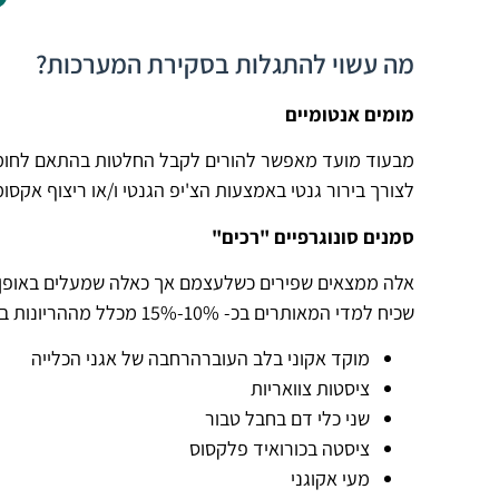
מה עשוי להתגלות בסקירת המערכות?
מומים
אנטומיים
מבעוד מועד מאפשר להורים לקבל החלטות בהתאם לחומרת
לצורך בירור גנטי באמצעות
הצ'יפ הגנטי
ו/או
ריצוף אקסומ
סמנים סונוגרפיים "רכים"
אלה ממצאים
שפירים כשלעצמם אך כאלה שמעלים באופן ס
שכיח למדי המאותרים בכ- 10%-15% מכלל מההריונות בשליש השני. ממצאים אלה כוללים:
מוקד אקוני בלב העובר
הרחבה של אגני הכלייה
ציסטות צוואריות
שני כלי דם בחבל טבור
ציסטה בכורואיד פלקסוס
מעי אקוגני