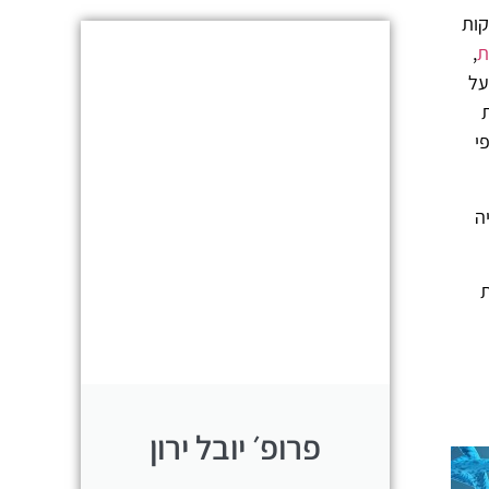
קות
ת
,
על
י
ה
ת
פרופ׳ יובל ירון