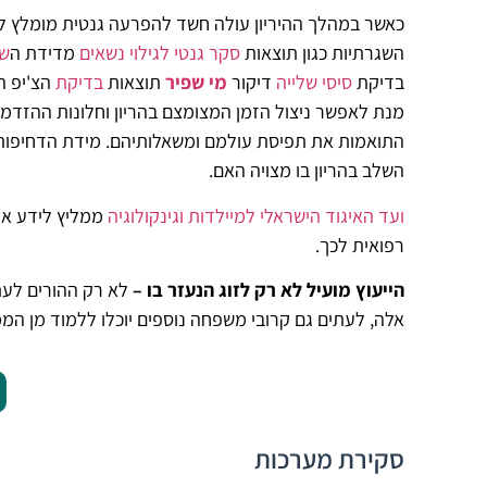
כאשר במהלך ההיריון עולה חשד להפרעה גנטית מומלץ לפנ
השגרתיות כגון תוצאות
סקר גנטי לגילוי נשאים
מדידת
ה
שק
בדיקת
סיסי שלייה
דיקור
מי שפיר
תוצאות
בדיקת
הצ'יפ ה
מנת לאפשר ניצול הזמן המצומצם בהריון וחלונות ההזדמנ
התואמות את תפיסת עולמם ומשאלותיהם. מידת הדחיפות של 
השלב בהריון בו מצויה האם.
ועד האיגוד הישראלי למיילדות וגינקולוגיה
ממליץ לידע את 
רפואית לכך.
הייעוץ מועיל לא רק לזוג הנעזר בו –
לא רק ההורים לעתי
אלה, לעתים גם קרובי משפחה נוספים יוכלו ללמוד מן ה
סקירת מערכות